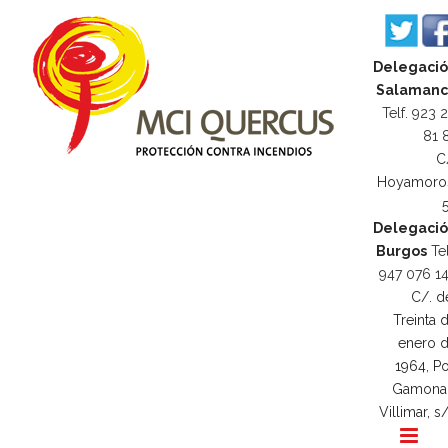
Delegaci
Salamanc
Telf. 923 
81 
C
Hoyamoro
Delegaci
Burgos
Tel
947 076 1
C/. d
Treinta 
enero 
1964, Po
Gamona
Villimar, s