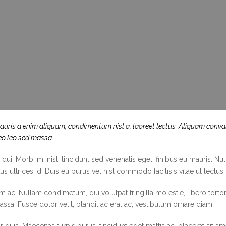
auris a enim aliquam, condimentum nisl a, laoreet lectus. Aliquam conval
 leo leo sed massa.
dui. Morbi mi nisl, tincidunt sed venenatis eget, finibus eu mauris. Nul
us ultrices id. Duis eu purus vel nisl commodo facilisis vitae ut lectus.
ac. Nullam condimetum, dui volutpat fringilla molestie, libero tortor
massa. Fusce dolor velit, blandit ac erat ac, vestibulum ornare diam.
 quis. Maecenas turpis purus, tincidunt eget mattis ac, placerat sit am