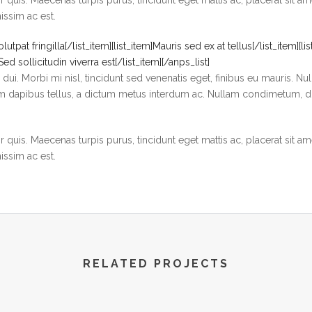
ssim ac est.
utpat fringilla[/list_item][list_item]Mauris sed ex at tellus[/list_item][l
Sed sollicitudin viverra est[/list_item][/anps_list]
dui. Morbi mi nisl, tincidunt sed venenatis eget, finibus eu mauris. Nul
m dapibus tellus, a dictum metus interdum ac. Nullam condimetum, dui v
 quis. Maecenas turpis purus, tincidunt eget mattis ac, placerat sit am
ssim ac est.
RELATED PROJECTS