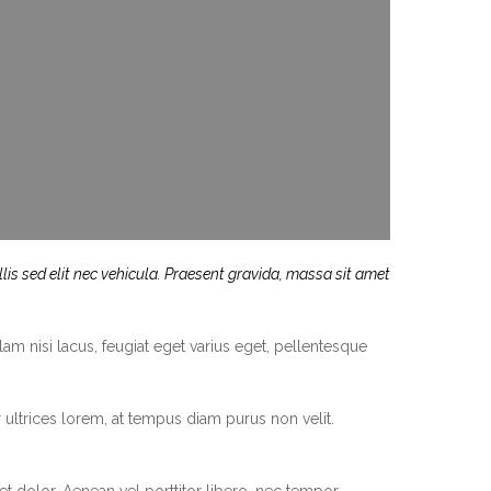
lis sed elit nec vehicula. Praesent gravida, massa sit amet
lam nisi lacus, feugiat eget varius eget, pellentesque
 ultrices lorem, at tempus diam purus non velit.
et dolor. Aenean vel porttitor libero, nec tempor