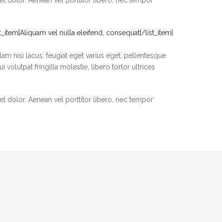
ist_item]Aliquam vel nulla eleifend, consequat[/list_item]
lam nisi lacus, feugiat eget varius eget, pellentesque
olutpat fringilla molestie, libero tortor ultrices
et dolor. Aenean vel porttitor libero, nec tempor