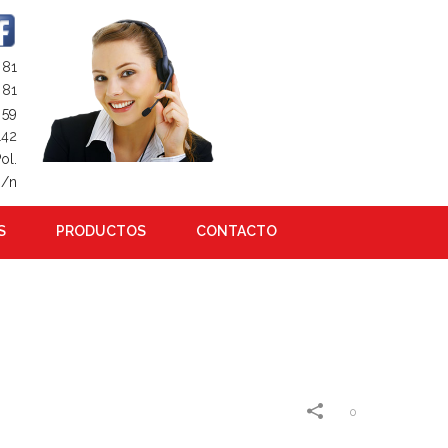
 81
81
 59
142
ol.
s/n
S
PRODUCTOS
CONTACTO
0