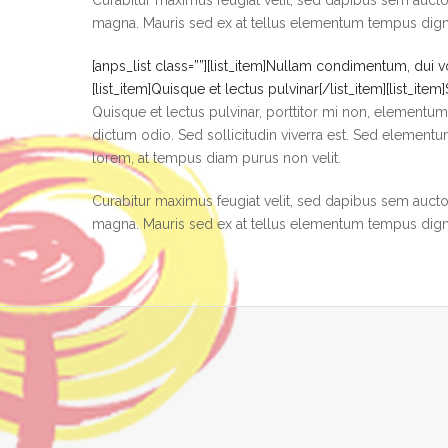
magna. Mauris sed ex at tellus elementum tempus digni
[anps_list class=””][list_item]Nullam condimentum, dui vol
[list_item]Quisque et lectus pulvinar[/list_item][list_item]
Quisque et lectus pulvinar, porttitor mi non, elementum 
dictum odio. Sed sollicitudin viverra est. Sed elementu
lorem, at tempus diam purus non velit.
Curabitur maximus feugiat velit, sed dapibus sem auctor
magna. Mauris sed ex at tellus elementum tempus digni