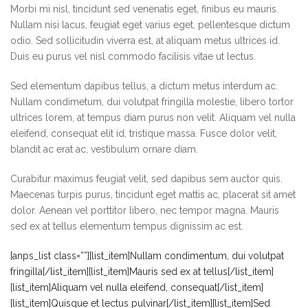
Morbi mi nisl, tincidunt sed venenatis eget, finibus eu mauris.
Nullam nisi lacus, feugiat eget varius eget, pellentesque dictum
odio. Sed sollicitudin viverra est, at aliquam metus ultrices id.
Duis eu purus vel nisl commodo facilisis vitae ut lectus.
Sed elementum dapibus tellus, a dictum metus interdum ac.
Nullam condimetum, dui volutpat fringilla molestie, libero tortor
ultrices lorem, at tempus diam purus non velit. Aliquam vel nulla
eleifend, consequat elit id, tristique massa. Fusce dolor velit,
blandit ac erat ac, vestibulum ornare diam.
Curabitur maximus feugiat velit, sed dapibus sem auctor quis.
Maecenas turpis purus, tincidunt eget mattis ac, placerat sit amet
dolor. Aenean vel porttitor libero, nec tempor magna. Mauris
sed ex at tellus elementum tempus dignissim ac est.
[anps_list class=””][list_item]Nullam condimentum, dui volutpat
fringilla[/list_item][list_item]Mauris sed ex at tellus[/list_item]
[list_item]Aliquam vel nulla eleifend, consequat[/list_item]
[list_item]Quisque et lectus pulvinar[/list_item][list_item]Sed