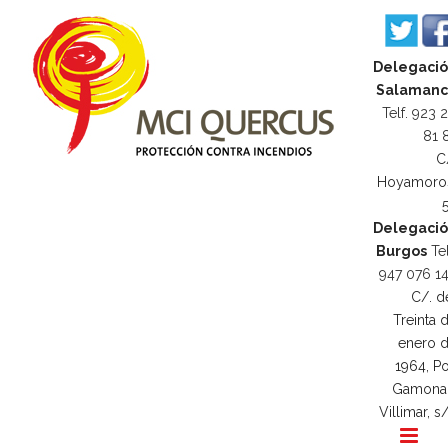
Delegaci
Salamanc
Telf. 923 
81 
C
Hoyamoro
Delegaci
Burgos
Tel
947 076 1
C/. d
Treinta 
enero 
1964, Po
Gamona
Villimar, s