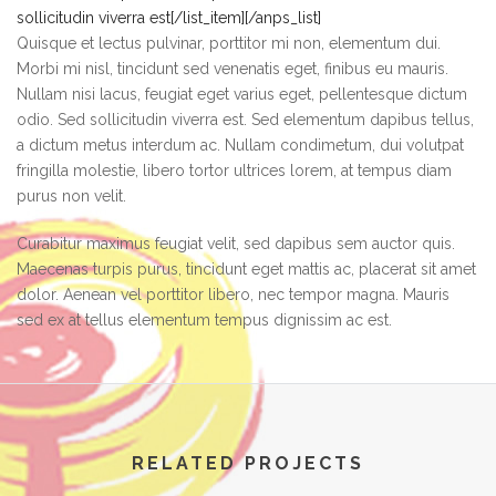
sollicitudin viverra est[/list_item][/anps_list]
Quisque et lectus pulvinar, porttitor mi non, elementum dui.
Morbi mi nisl, tincidunt sed venenatis eget, finibus eu mauris.
Nullam nisi lacus, feugiat eget varius eget, pellentesque dictum
odio. Sed sollicitudin viverra est. Sed elementum dapibus tellus,
a dictum metus interdum ac. Nullam condimetum, dui volutpat
fringilla molestie, libero tortor ultrices lorem, at tempus diam
purus non velit.
Curabitur maximus feugiat velit, sed dapibus sem auctor quis.
Maecenas turpis purus, tincidunt eget mattis ac, placerat sit amet
dolor. Aenean vel porttitor libero, nec tempor magna. Mauris
sed ex at tellus elementum tempus dignissim ac est.
RELATED PROJECTS