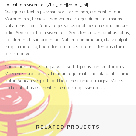
sollicitudin viverra est[/list_item][/anps_list]
Quisque et lectus pulvinar, porttitor mi non, elementum dui.
Morbi mi nisl, tincidunt sed venenatis eget, finibus eu mauris.
Nullam nisi lacus, feugiat eget varius eget, pellentesque dictum
odio. Sed sollicitudin viverra est. Sed elementum dapibus tellus,
a dictum metus interdum ac. Nullam condimetum, dui volutpat
fringilla molestie, libero tortor ultrices lorem, at tempus diam
purus non velit.
Curabitur maximus feugiat velit, sed dapibus sem auctor quis.
Maecenas turpis purus, tincidunt eget mattis ac, placerat sit amet
dolor. Aenean vel porttitor libero, nec tempor magna. Mauris
sed ex at tellus elementum tempus dignissim ac est.
RELATED PROJECTS