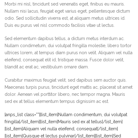
Morbi mi nisl, tincidunt sed venenatis eget, finibus eu mauris.
Nullam nisi lacus, feugiat eget varius eget, pellentesque dictum
odio. Sed sollicitudin viverra est, at aliquam metus ultrices id.
Duis eu purus vel nisl commodo facilisis vitae ut lectus.
Sed elementum dapibus tellus, a dictum metus interdum ac.
Nullam condimetum, dui volutpat fringilla molestie, libero tortor
ultrices lorem, at tempus diam purus non velit. Aliquam vel nulla
eleifend, consequat elit id, tristique massa. Fusce dolor velit,
blandit ac erat ac, vestibulum ornare diam.
Curabitur maximus feugiat velit, sed dapibus sem auctor quis.
Maecenas turpis purus, tincidunt eget mattis ac, placerat sit amet
dolor. Aenean vel porttitor libero, nec tempor magna. Mauris
sed ex at tellus elementum tempus dignissim ac est.
[anps_list class=””][list_item]Nullam condimentum, dui volutpat
fringilla[/list_item][list_item]Mauris sed ex at tellus[/list_item]
[list_item]Aliquam vel nulla eleifend, consequat[/list_item]
[list_item]Quisque et lectus pulvinar[/list_item][list_item]Sed