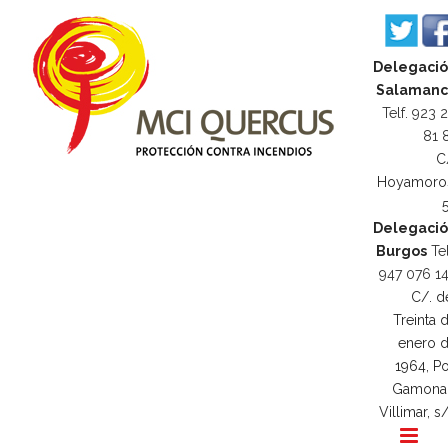
Delegaci
Salamanc
Telf. 923 
81 
C
Hoyamoro
Delegaci
Burgos
Tel
947 076 1
C/. d
Treinta 
enero 
1964, Po
Gamona
Villimar, s