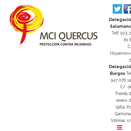
Delegaci
Salamanc
Telf. 923 
81 
C
Hoyamoro
Delegaci
Burgos
Tel
947 076 1
C/. d
Treinta 
enero 
1964, Po
Gamona
Villimar, s